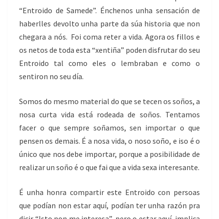
“Entroido de Samede”. Énchenos unha sensación de
haberlles devolto unha parte da súa historia que non
chegara a nós. Foi coma reter a vida. Agora os fillos e
os netos de toda esta “xentiña” poden disfrutar do seu
Entroido tal como eles o lembraban e como o
sentiron no seu día.
Somos do mesmo material do que se tecen os soños, a
nosa curta vida está rodeada de soños. Tentamos
facer o que sempre soñamos, sen importar o que
pensen os demais. É a nosa vida, o noso soño, e iso é o
único que nos debe importar, porque a posibilidade de
realizar un soño é o que fai que a vida sexa interesante.
É unha honra compartir este Entroido con persoas
que podían non estar aquí, podían ter unha razón pra
dicir “Isto non me interesa”, pero o estar aquí implica