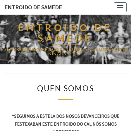
ENTROIDO DE SAMEDE
Togg
navig
ENTROIDO DE
SAMEDE
"SEMPRE HOUBO MELLOR ENTROIDO EN SAMEDE QUE EN
NINGUN SITIO"
Q
QUEN SOMOS
U
E
N
S
O
“SEGUIMOS A ESTELA DOS NOSOS DEVANCEIROS QUE
M
FESTEXABAN ESTE ENTROIDO DO CAL NÓS SOMOS
O